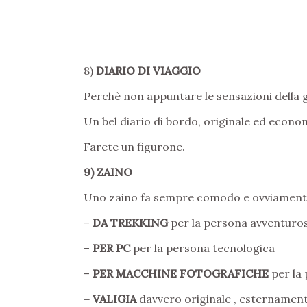
8)
DIARIO DI VIAGGIO
Perchè non appuntare le sensazioni della g
Un bel diario di bordo, originale ed econo
Farete un figurone.
9) ZAINO
Uno zaino fa sempre comodo e ovviamente 
–
DA TREKKING
per la persona avventuro
–
PER PC
per la persona tecnologica
–
PER MACCHINE FOTOGRAFICHE
per la 
– VALIGIA
davvero originale , esternamen