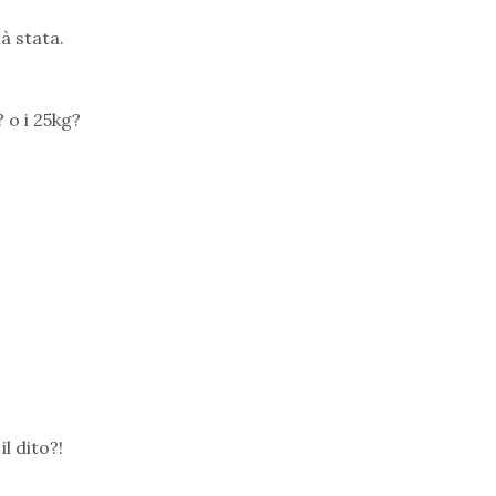
à stata.
? o i 25kg?
l dito?!