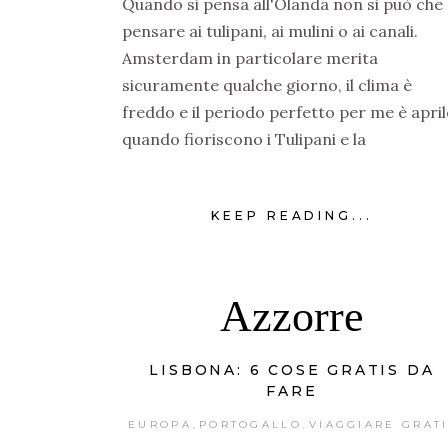
Quando si pensa all'Olanda non si può che
pensare ai tulipani, ai mulini o ai canali.
Amsterdam in particolare merita
sicuramente qualche giorno, il clima è
freddo e il periodo perfetto per me è april
quando fioriscono i Tulipani e la
KEEP READING...
Azzorre
LISBONA: 6 COSE GRATIS DA
FARE
EUROPA
PORTOGALLO
VIAGGIARE GRAT
,
,