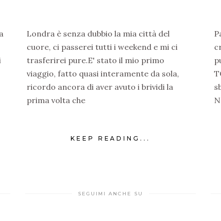
a
Londra è senza dubbio la mia città del
P
cuore, ci passerei tutti i weekend e mi ci
c
i
trasferirei pure.E' stato il mio primo
p
viaggio, fatto quasi interamente da sola,
T
ricordo ancora di aver avuto i brividi la
s
prima volta che
N
KEEP READING...
SEGUIMI ANCHE SU