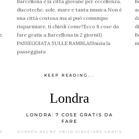
Barcellona è la città giovane per eccellenza,
B
discoteche, sole, mare e tanta musica.Non è
a
una città costosa ma si può comunque
d
risparmiare, ti chiedi come?Ecco 8 cose da
d
e
fare gratis a Barcellona in 2 giorni1)
B
PASSEGGIATA SULLE RAMBLASInizia la
m
passeggiata
KEEP READING...
Londra
LONDRA: 7 COSE GRATIS DA
FARE
IS
EUROPA
REGNO UNITO
VIAGGIARE GRATIS
,
,