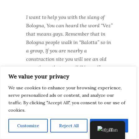
I want to help you with the slang of
Bologna, You can heard the word “Vez”
that means guys.
Remember that in
Bologna people walk in “Balotta” so in
a group, If you are nearby a
constraction site you will see an old
man there, that we call “Umarel”.
We value your privacy
Near the ring bell you can find written
“tiro” , we use this word to say that we
We use cookies to enhance your browsing experience,
serve personalized ads or content, and analyze our
will open the door.
Don’t forget to
traffic. By clicking "Accept All", you consent to our use of
throw the “rusco” (waste) in the
cookies.
garbage.
If someone tells you that
he/she has a “bazza” means that
Customize
Reject All
Accept All
he/she has an offer for you.
Italian